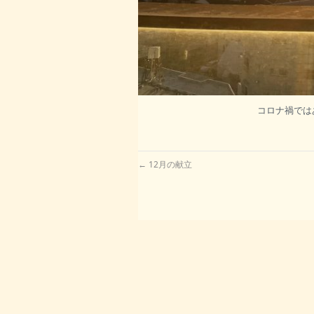
コロナ禍では
←
12月の献立