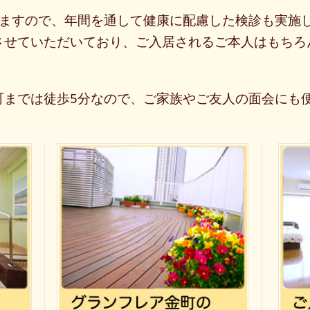
ますので、
年間を
通して
健康に
配慮
した
検診も
実施
させて
いただいており、
ご入居
される
ご本人は
もちろ
町までは徒歩5分なので、ご家族やご友人の面会にも