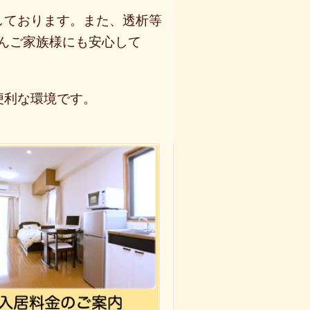
しております。
また、
透析等
ん
ご家族様にも
安心
して
便利な環境です。