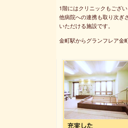
1階には
クリニックも
ござい
他病院への
連携も
取り次ぎ
いただける
施設です。
金町駅からグランフレア金