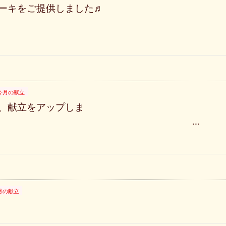
イコロステーキをご提供しました♬ 
今月の献立
、献立をアップしま
。 …
月の献立