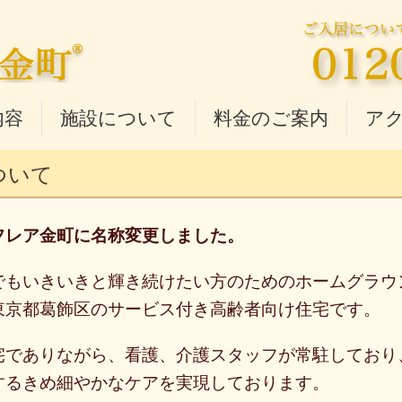
内容
施設について
料金のご案内
ア
ついて
フレア金町に
名称
変更
しました。
でもいきいきと輝き続けたい方のためのホームグラウ
東京都葛飾区のサービス付き高齢者向け住宅です。
宅でありながら、
看護、
介護
スタッフが
常駐
しており
する
きめ
細やかな
ケアを
実現
しております。